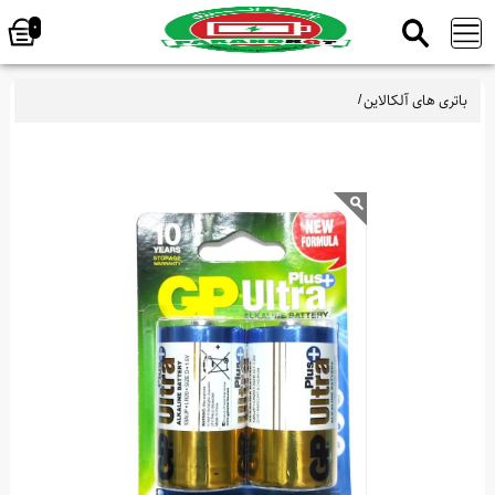
0
باتری های آلکالاین
/