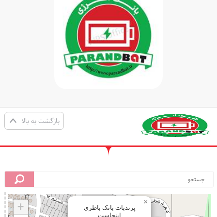
بازگشت به بالا
×
+
پرندبات بانک باطری
اینجاست