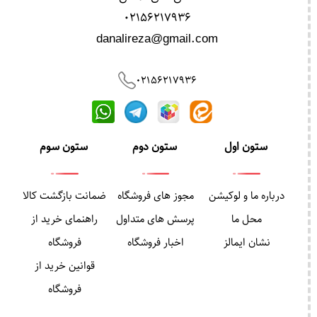
02156217936
danalireza@gmail.com
02156217936
ستون اول
ستون دوم
ستون سوم
درباره ما و لوکیشن
مجوز های فروشگاه
ضمانت بازگشت کالا
محل ما
پرسش های متداول
راهنمای خرید از
نشان ایمالز
اخبار فروشگاه
فروشگاه
قوانین خرید از
فروشگاه