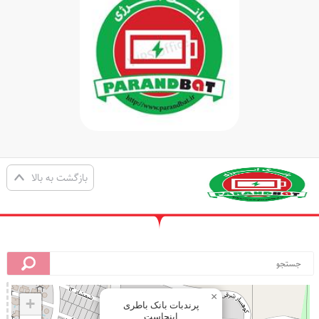
بازگشت به بالا
×
+
پرندبات بانک باطری
اینجاست