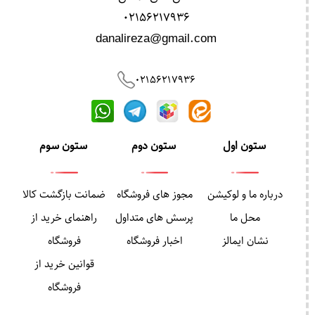
02156217936
danalireza@gmail.com
02156217936
ستون اول
ستون دوم
ستون سوم
درباره ما و لوکیشن
مجوز های فروشگاه
ضمانت بازگشت کالا
محل ما
پرسش های متداول
راهنمای خرید از
نشان ایمالز
اخبار فروشگاه
فروشگاه
قوانین خرید از
فروشگاه