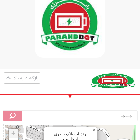
بازگشت به بالا
×
+
پرندبات بانک باطری
اینجاست