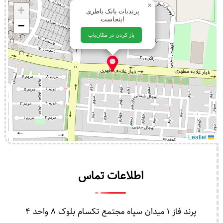
×
+
پرندبات بانک باطری
اینجاست
−
باز کردن در مکان‌یاب
Leaflet
اطلاعات تماس
پرند فاز 1 میدان سپاه مجتمع تکسام بلوک 8 واحد 4