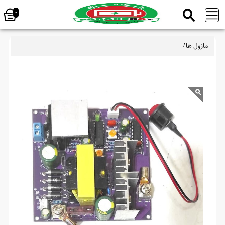
0
ماژول ها
/