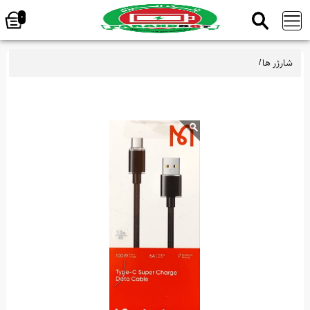
0
شارژر ها
/