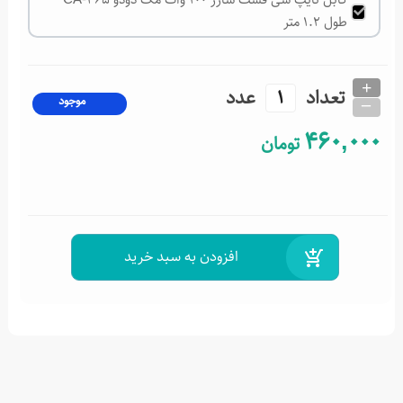
طول 1.2 متر
+
تعداد
عدد
_
موجود
460,000
تومان