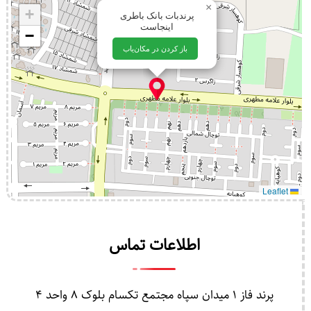
×
+
پرندبات بانک باطری
اینجاست
−
باز کردن در مکان‌یاب
Leaflet
اطلاعات تماس
پرند فاز 1 میدان سپاه مجتمع تکسام بلوک 8 واحد 4