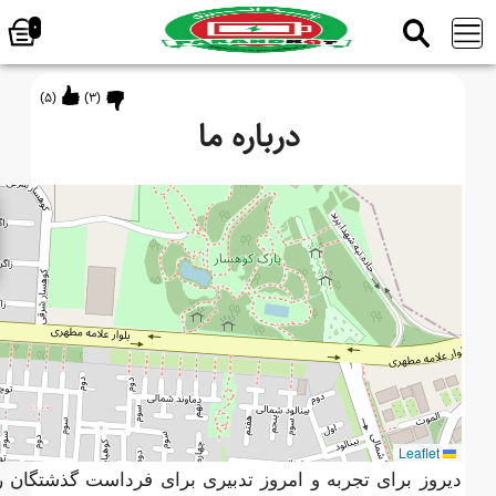
0
)
5
(
)
3
(
درباره ما
پر
ند
با
ت
-
بان
ک
با
ط
ر
ی
Leaflet
دیروز برای تجربه و امروز تدبیری برای فرداست گذشتگان ر