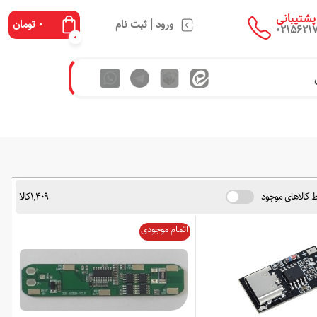
پشتیبانی
|
ورود
ثبت نام
0 تومان
0215621
0
 کالاهای موجود
1,409کالا
اتمام موجودی