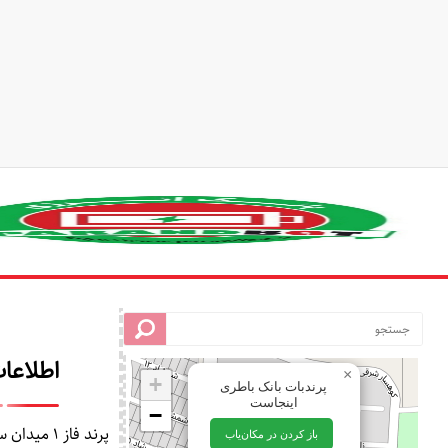
ماژول شارژر و محافظ
لیتیومی 3 سل 1 آمپر Type-C
سل 1 آمپر Type-C
000
اتمام موجودی