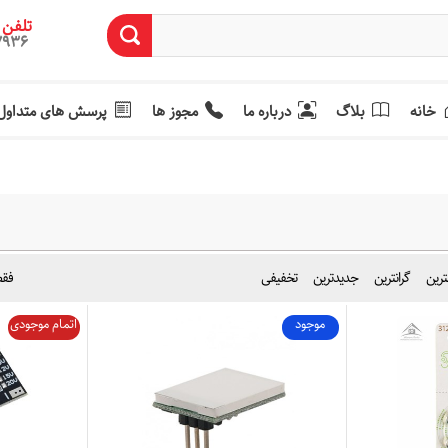
تلفن 
7936
خانه
بلاگ
درباره ما
مجوز ها
پرسش های متداول
نترین
گرانترین
جدیدترین
تخفیفی
فقط
موجود
اتمام موجودی