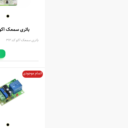
باتری سمعک اکو کد
باتری سمعک اکو کد 312
اتمام موجودی