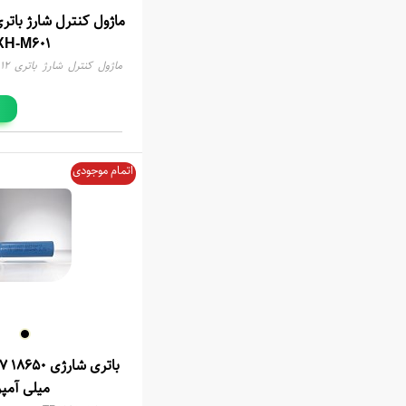
XH-M601
M601
اتمام موجودی
میلی آمپر