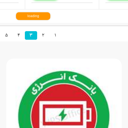
موجود
اتمام موجودی
ماژول شارژ یک و دو سل باتری لیتیوم
 کد 675
TP5100
10C برن
باتری سمعک اکو پلاس کد 675 ساخت آلمان
ماژول شارژ یک و دو سل باتری لیتیوم TP5100
himora
تومان
تومان
115,000
225,
اتمام موجودی
اتمام موجودی