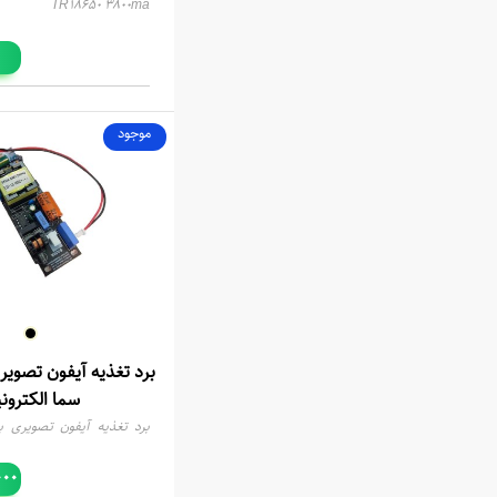
TR18650 3800ma
موجود
سما الکترون
الکترونیک
000