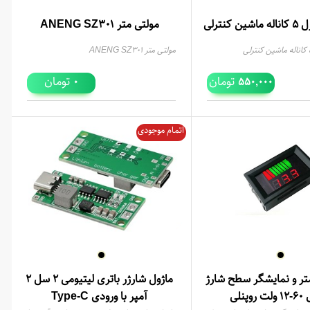
کنترلی
مولتی متر ANENG SZ301
مولتی متر ANENG SZ301
تومان
تومان
0
550,000
اتمام موجودی
متر و نمایشگر سطح شارژ
ماژول شارژر باتری لیتیومی 2 سل 2
وپنلی
آمپر با ورودی Type-C